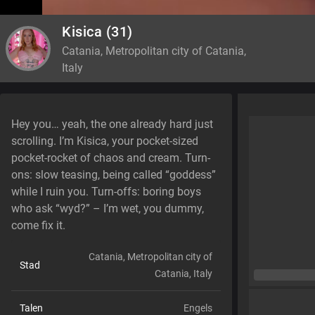
Kisica
(31)
Catania, Metropolitan city of Catania,
Italy
Hey you… yeah, the one already hard just
scrolling. I’m Kisica, your pocket-sized
pocket-rocket of chaos and cream. Turn-
ons: slow teasing, being called “goddess”
while I ruin you. Turn-offs: boring boys
who ask “wyd?” – I’m wet, you dummy,
come fix it.
Catania, Metropolitan city of
Stad
Catania, Italy
Talen
Engels