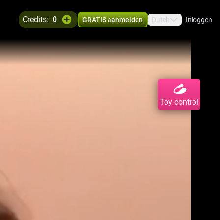
credits:
0
GRATIS aanmelden
Dutch
Inloggen
Toy control