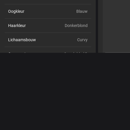
Oogkleur
Blauw
Haarkleur
Donkerblond
Lichaamsbouw
Curvy
Cup maat
Cup dubbel D
Schaamhaar
Nee
Seksuele voorkeur
Bisexueel
Relatie
Nee
Etniciteit
Blank
Piercings
Ja